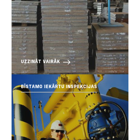
UZZINĀT VAIRĀK
BĪSTAMO IEKĀRTU INSPEKCIJAS