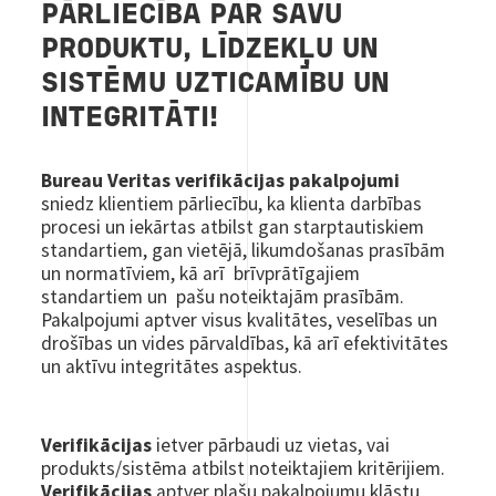
PĀRLIECĪBA PAR SAVU
PRODUKTU, LĪDZEKĻU UN
SISTĒMU UZTICAMĪBU UN
INTEGRITĀTI!
Bureau Veritas
verifikācijas pakalpojumi
sniedz klientiem pārliecību, ka klienta darbības
procesi un iekārtas atbilst gan starptautiskiem
standartiem, gan vietējā, likumdošanas prasībām
un normatīviem, kā arī brīvprātīgajiem
standartiem un pašu noteiktajām prasībām.
Pakalpojumi aptver visus kvalitātes, veselības un
drošības un vides pārvaldības, kā arī efektivitātes
un aktīvu integritātes aspektus.
Verifikācijas
ietver pārbaudi uz vietas, vai
produkts/sistēma atbilst noteiktajiem kritērijiem.
Verifikācijas
aptver plašu pakalpojumu klāstu,