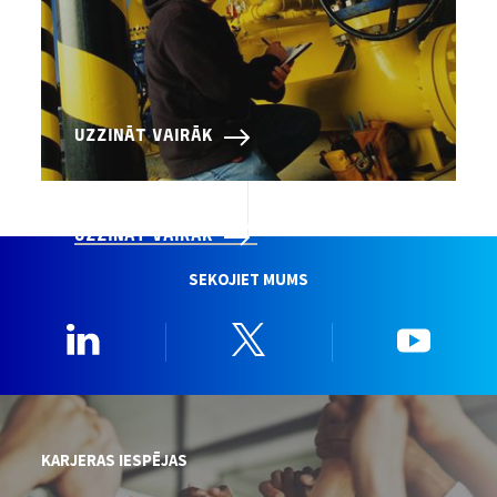
UZZINĀT VAIRĀK
CORSIA VERIFIKĀCIJA
UZZINĀT VAIRĀK
SEKOJIET MUMS
Linkedin
Twitter
YouTu
KARJERAS IESPĒJAS