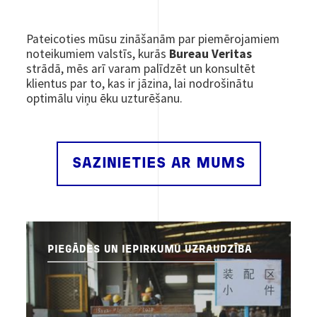
Pateicoties mūsu zināšanām par piemērojamiem
noteikumiem valstīs, kurās
Bureau Veritas
strādā, mēs arī varam palīdzēt un konsultēt
klientus par to, kas ir jāzina, lai nodrošinātu
optimālu viņu ēku uzturēšanu.
SAZINIETIES AR MUMS
PIEGĀDES UN IEPIRKUMU UZRAUDZĪBA