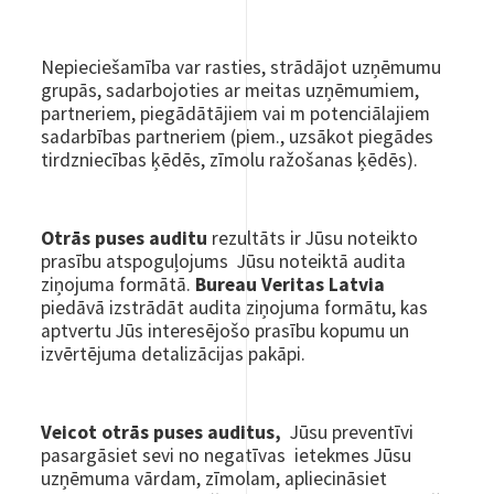
Nepieciešamība var rasties, strādājot uzņēmumu
grupās, sadarbojoties ar meitas uzņēmumiem,
partneriem, piegādātājiem vai m potenciālajiem
sadarbības partneriem (piem., uzsākot piegādes
tirdzniecības ķēdēs, zīmolu ražošanas ķēdēs).
Otrās puses auditu
rezultāts ir Jūsu noteikto
prasību atspoguļojums Jūsu noteiktā audita
ziņojuma formātā.
Bureau Veritas Latvia
piedāvā izstrādāt audita ziņojuma formātu, kas
aptvertu Jūs interesējošo prasību kopumu un
izvērtējuma detalizācijas pakāpi.
Veicot otrās puses auditus,
Jūsu preventīvi
pasargāsiet sevi no negatīvas ietekmes Jūsu
uzņēmuma vārdam, zīmolam, apliecināsiet