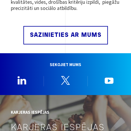
kvalitātes, vides, drošības kritēriju izpildi, piegāžu
precizitāti un sociālo atbildību.
SAZINIETIES AR MUMS
SEKOJIET MUMS
Linkedin
Twitter
YouTu
KARJERAS IESPĒJAS
KARJERAS IESPĒJAS