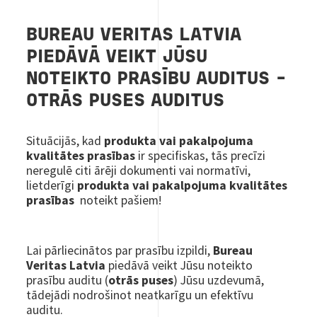
BUREAU VERITAS LATVIA
PIEDĀVĀ VEIKT JŪSU
NOTEIKTO PRASĪBU AUDITUS –
OTRĀS PUSES AUDITUS
Situācijās, kad
produkta vai pakalpojuma
kvalitātes prasības
ir specifiskas, tās precīzi
neregulē citi ārēji dokumenti vai normatīvi,
lietderīgi
produkta vai pakalpojuma kvalitātes
prasības
noteikt pašiem!
Lai pārliecinātos par prasību izpildi,
Bureau
Veritas Latvia
piedāvā veikt Jūsu noteikto
prasību auditu (
otrās puses
) Jūsu uzdevumā,
tādejādi nodrošinot neatkarīgu un efektīvu
auditu.