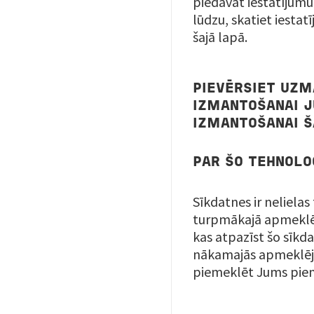
piedāvāt iestatījumu 
lūdzu, skatiet iesta
šajā lapā.
PIEVĒRSIET UZM
IZMANTOŠANAI J
IZMANTOŠANAI 
PAR ŠO TEHNOLO
Sīkdatnes ir nelielas
turpmākajā apmeklēju
kas atpazīst šo sīkda
nākamajās apmeklējum
piemeklēt Jums pie