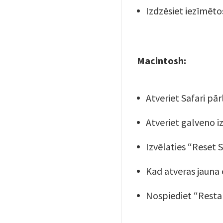
Izdzēsiet iezīmētos
Macintosh:
Atveriet Safari pār
Atveriet galveno iz
Izvēlaties “Reset S
Kad atveras jauna c
Nospiediet “Restar