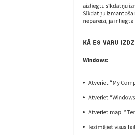
aizliegtu sīkdatņu i
Sīkdatņu izmantošana
nepareizi, ja ir liegt
KĀ ES VARU IZD
Windows:
Atveriet “My Comp
Atveriet “Windows”
Atveriet mapi “Tem
Iezīmējiet visus fa