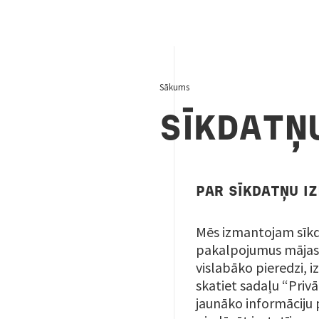
Sākums
SĪKDATŅ
PAR SĪKDATŅU I
Mēs izmantojam sīkda
pakalpojumus māja
vislabāko pieredzi, 
skatiet sadaļu “Priv
jaunāko informāciju 