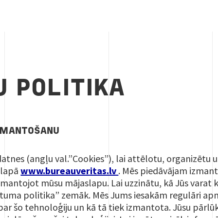
U POLITIKA
ZMANTOŠANU
tnes (angļu val.”Cookies”), lai attēlotu, organizētu u
slapā
www.bureauveritas.lv
. Mēs piedāvājam izmanto
izmantojot mūsu mājaslapu. Lai uzzinātu, kā Jūs varat k
ātuma politika” zemāk. Mēs Jums iesakām regulāri apm
par šo tehnoloģiju un kā tā tiek izmantota. Jūsu pār