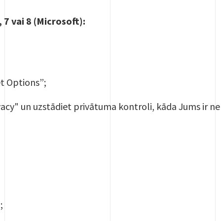
 7 vai 8 (Microsoft):
et Options”;
vacy" un uzstādiet privātuma kontroli, kāda Jums ir n
;