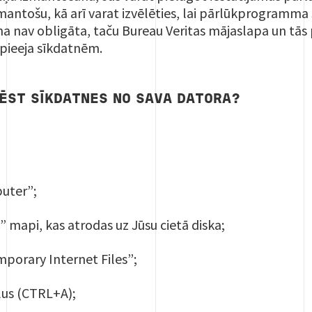
zmantošu, kā arī varat izvēlēties, lai pārlūkprogramm
 nav obligāta, taču Bureau Veritas mājaslapa un tās 
a pieeja sīkdatnēm.
ZĒST SĪKDATNES NO SAVA DATORA?
uter”;
 mapi, kas atrodas uz Jūsu cietā diska;
porary Internet Files”;
ilus (CTRL+A);