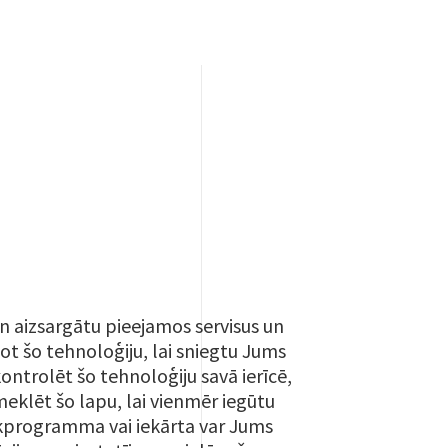
n aizsargātu pieejamos servisus un
t šo tehnoloģiju, lai sniegtu Jums
ontrolēt šo tehnoloģiju savā ierīcē,
eklēt šo lapu, lai vienmēr iegūtu
lūkprogramma vai iekārta var Jums