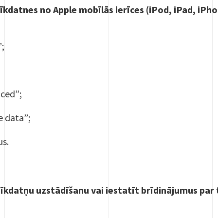
sīkdatnes no Apple mobīlās ierīces (iPod, iPad, iPho
”;
;
ced”;
e data”;
us.
sīkdatņu uzstādīšanu vai iestatīt brīdinājumus par