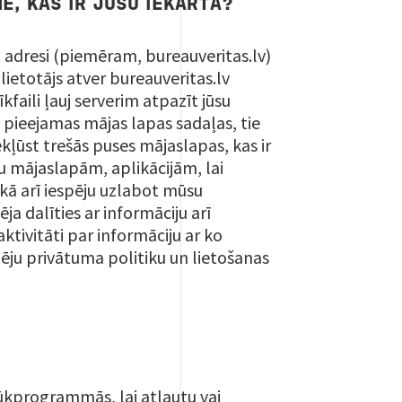
, KAS IR JŪSU IEKĀRTĀ?
adresi (piemēram, bureauveritas.lv)
 lietotājs atver bureauveritas.lv
faili ļauj serverim atpazīt jūsu
 pieejamas mājas lapas sadaļas, tie
ekļūst trešās puses mājaslapas, kas ir
 mājaslapām, aplikācijām, lai
 kā arī iespēju uzlabot mūsu
a dalīties ar informāciju arī
ktivitāti par informāciju ar ko
ēju privātuma politiku un lietošanas
ūkprogrammās, lai atļautu vai