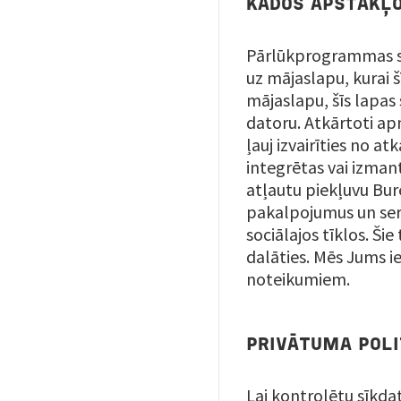
KĀDOS APSTĀKĻO
Pārlūkprogrammas sū
uz mājaslapu, kurai šī
mājaslapu, šīs lapas 
datoru. Atkārtoti ap
ļauj izvairīties no a
integrētas vai izma
atļautu piekļuvu Bur
pakalpojumus un serv
sociālajos tīklos. Ši
dalāties. Mēs Jums i
noteikumiem.
PRIVĀTUMA POLI
Lai kontrolētu sīkda