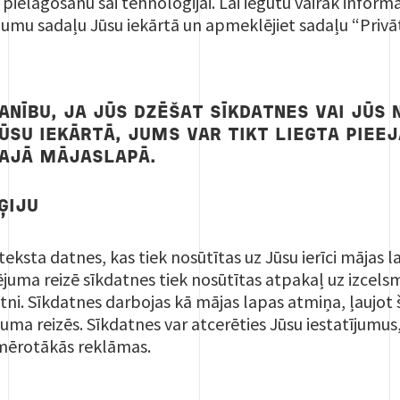
pielāgošanu šai tehnoloģijai. Lai iegūtu vairāk inform
tījumu sadaļu Jūsu iekārtā un apmeklējiet sadaļu “Priv
ANĪBU, JA JŪS DZĒŠAT SĪKDATNES VAI JŪS 
ŪSU IEKĀRTĀ, JUMS VAR TIKT LIEGTA PIEEJ
ŠAJĀ MĀJASLAPĀ.
ĢIJU
 teksta datnes, kas tiek nosūtītas uz Jūsu ierīci mājas
ma reizē sīkdatnes tiek nosūtītas atpakaļ uz izcelsme
tni. Sīkdatnes darbojas kā mājas lapas atmiņa, ļaujot ša
a reizēs. Sīkdatnes var atcerēties Jūsu iestatījumus, 
mērotākās reklāmas.