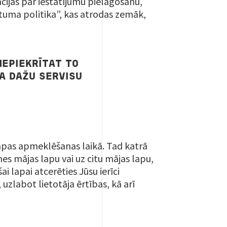
ācijas par iestatījumu pielāgošanu,
ātuma politika”, kas atrodas zemāk,
NEPIEKRĪTAT TO
A DAŽU SERVISU
 lapas apmeklēšanas laikā. Tad katrā
s mājas lapu vai uz citu mājas lapu,
i lapai atcerēties Jūsu ierīci
uzlabot lietotāja ērtības, kā arī