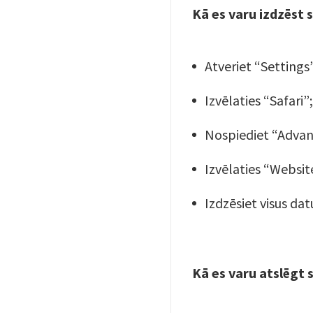
Kā es varu izdzēst 
Atveriet “Settings
Izvēlaties “Safari”
Nospiediet “Advan
Izvēlaties “Websit
Izdzēsiet visus dat
Kā es varu atslēgt 