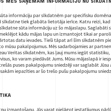
S MĒS SAŅEMAM INFORMĀCIJU NO SĪKDATNĒ
ta informāciju par sīkdatnēm par specifisku domēna 
 sīkdatne tiek glabāta lietotāja ierīce. Katru reizi, kad
sīkdatne sūta informāciju uz šo mājaslapu. Saglabāti sīk
meklējot kādu mājas lapu un izmantojot tikai ar paroli
tkārtotas datu ievades. Tieši tāpat arī šīm sīkdatnēm pi
nto mūsu pakalpojumus. Mēs sadarbojamies ar partneru
eau Veritas sīkdatnēm, kas ļauj mums iegūt statistiku,
isus, ko varam piedāvāt Jums. Mūsu mājaslapā ir iespēj
e trešās puses pakalpojumu sniedzēji var saglabāt Jūsu a
esakām iepazīties ar šo trešo pušu pakalpojumu sniedz
TIKA
tņu izmantošanu, Jūs varat pielāgot iestatījumus pārl