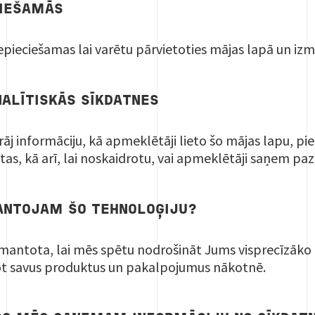
ECIEŠAMĀS
nepieciešamas lai varētu pārvietoties mājas lapā un izm
ALĪTISKĀS SĪKDATNES
rāj informāciju, kā apmeklētāji lieto šo mājas lapu, pi
as, kā arī, lai noskaidrotu, vai apmeklētāji saņem p
ANTOJAM ŠO TEHNOLOĢIJU?
izmantota, lai mēs spētu nodrošināt Jums visprecīzāk
ot savus produktus un pakalpojumus nākotnē.