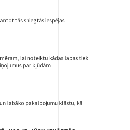
antot tās sniegtās iespējas
emēram, lai noteiktu kādas lapas tiek
aziņojumus par kļūdām
o un labāko pakalpojumu klāstu, kā