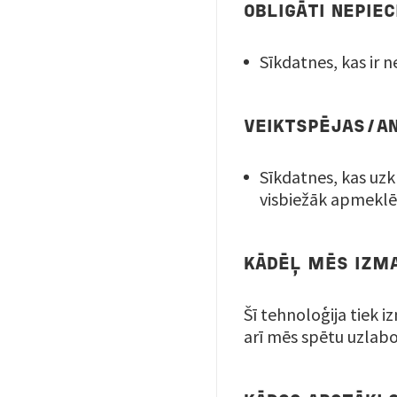
OBLIGĀTI NEPI
Sīkdatnes, kas ir 
VEIKTSPĒJAS/AN
Sīkdatnes, kas uzk
visbiežāk apmeklēt
KĀDĒĻ MĒS IZM
Šī tehnoloģija tiek 
arī mēs spētu uzlab