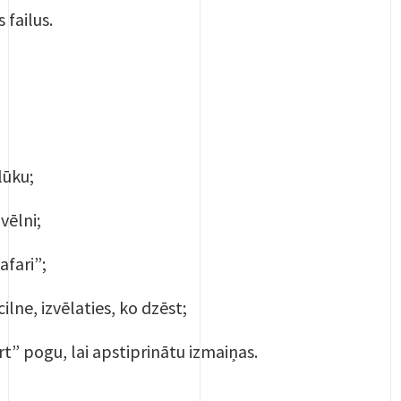
 failus.
lūku;
vēlni;
afari”;
ilne, izvēlaties, ko dzēst;
t” pogu, lai apstiprinātu izmaiņas.