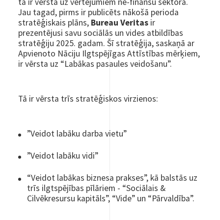
tā ir vērsta uz vērtējumiem ne-finanšu sektorā.
Jau tagad, pirms ir publicēts nākošā perioda
stratēģiskais plāns,
Bureau Veritas
ir
prezentējusi savu sociālās un vides atbildības
stratēģiju 2025. gadam. Šī stratēģija, saskaņā ar
Apvienoto Nāciju Ilgtspējīgas Attīstības mērķiem,
ir vērsta uz “Labākas pasaules veidošanu”.
Tā ir vērsta trīs stratēģiskos virzienos:
”Veidot labāku darba vietu”
”Veidot labāku vidi”
“Veidot labākas biznesa prakses”, kā balstās uz
trīs ilgtspējības pīlāriem - “Sociālais &
Cilvēkresursu kapitāls”, “Vide” un “Pārvaldība”.