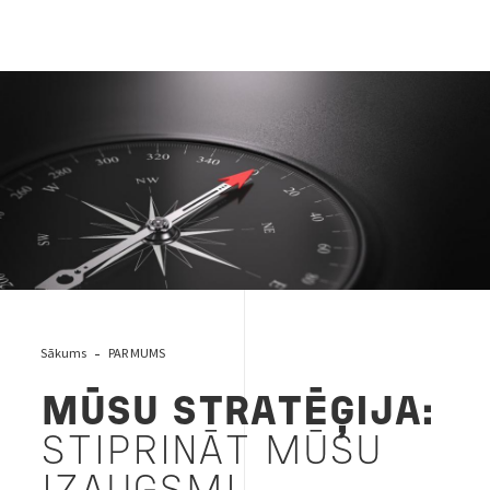
strategy-cover
Sākums
PAR MUMS
MŪSU STRATĒĢIJA:
STIPRINĀT MŪSU