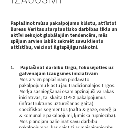
IZAUGSMI
Paplašinot mūsu pakalpojumu klāstu, attīstot
Bureau Veritas starptautisko darbības tīklu un
aktīvi sekojot globālajām tendencēm, mēs
spējam arvien labāk sekmēt savu klientu
attīstību, veicinot ilgtspējīgu nākotni.
Paplašināt darbību tirgū, fokusējoties uz
galvenajām izaugsmes iniciatīvām
Mēs arvien paplašinām piedāvāto
pakalpojumu klāstu jau tradicionālajos tirgos.
Mērķa sasniegšanai esam apzinājuši vairākas
iniciatīvas, tai skaitā OPEX pakalpojumus
(infrastruktūras uzturēšanas gaitā)
specifiskos segmentos (nafta & gāze, enerģija
& komunālie pakalpojumi, ķīmiskā rūpniecība).
Mēs plānojam palielināt savu darbību
pakalpojumos, kas saistīti ar mājsaimniecību