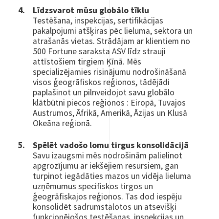
Līdzsvarot mūsu globālo tīklu
Testēšana, inspekcijas, sertifikācijas
pakalpojumi atšķiras pēc lieluma, sektora un
atrašanās vietas. Strādājam ar klientiem no
500 Fortune saraksta ASV līdz strauji
attīstošiem tirgiem Ķīnā. Mēs
specializējamies risinājumu nodrošināšanā
visos ģeogrāfiskos reģionos, tādējādi
paplašinot un pilnveidojot savu globālo
klātbūtni piecos reģionos : Eiropā, Tuvajos
Austrumos, Āfrikā, Amerikā, Āzijas un Klusā
Okeāna reģionā.
Spēlēt vadošo lomu tirgus konsolidācijā
Savu izaugsmi mēs nodrošinām palielinot
apgrozījumu ar iekšējiem resursiem, gan
turpinot iegādāties mazos un vidēja lieluma
uzņēmumus specifiskos tirgos un
ģeogrāfiskajos reģionos. Tas dod iespēju
konsolidēt sadrumstalotos un atsevišķi
funkcionējošos testēšanas, inspekcijas un