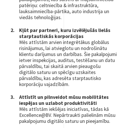
patēriņu: celtniecība & infrastruktūra,
lauksaimniecība-pārtika, auto industrija un
viedās tehnoloģijas.
Kļūt par partneri, kuru izvēlējušās lielās
starptautiskās korporācijas
Mēs attīstām arvien integrētākus globālus
risinājumus, lai atvieglotu un nodrošinātu
klientu darījumus un darbības. Šie pakalpojumi
ietver inspekcijas, auditus, testēšanu un datu
pārvaldību, tai skaitā arvien pieaugošu
digitālo saturu un spēcīgu uzskaites
pārvaldību, kas adresēta starptautisko
korporāciju vajadzībām.
Attīstīt un pilnveidot mūsu mobilitātes
iespējas un uzlabot produktivitāti
Mēs attīstām iekšējas iniciatīvas, tādas kā
Excellence@BV. Nepārtraukti palielinām mūsu
pakalpojumu digitālo saturu un pieejamību.