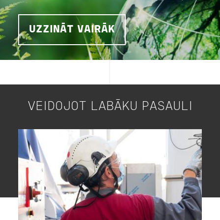
UZZINĀT VAIRĀK
VEIDOJOT LABĀKU PASAULI
Image