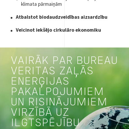
klimata pārmaiņām
Atbalstot biodaudzveidības aizsardzību
Veicinot iekšējo cirkulāro ekonomiku
VAIRĀK PAR BUREAU
VERITAS ZAĻĀS
ENERĢIJAS
PAKALPOJUMIEM
UN RISINĀJUMIEM
VIRZĪBĀ UZ
ILGTSPĒJĪBU