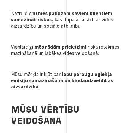
Katru dienu
mēs palīdzam saviem klientiem
samazināt riskus,
kas it īpaši saistīti ar vides
aizsardzību un sociālo atbildību.
Vienlaicīgi
mēs rādām priekšzīmi
riska ietekmes
mazināšanā un labākas vides veidošanā.
Mūsu mērķis ir kļūt par
labu paraugu oglekļa
emisiju samazināšanā un biodaudzveidības
aizsardzībā.
MŪSU VĒRTĪBU
VEIDOŠANA