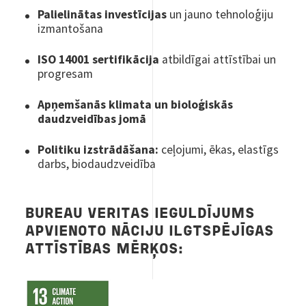
Palielinātas investīcijas
un jauno tehnoloģiju
izmantošana
ISO 14001 sertifikācija
atbildīgai attīstībai un
progresam
Apņemšanās klimata un bioloģiskās
daudzveidības jomā
Politiku izstrādāšana:
ceļojumi, ēkas, elastīgs
darbs, biodaudzveidība
BUREAU VERITAS IEGULDĪJUMS
APVIENOTO NĀCIJU ILGTSPĒJĪGAS
ATTĪSTĪBAS MĒRĶOS: