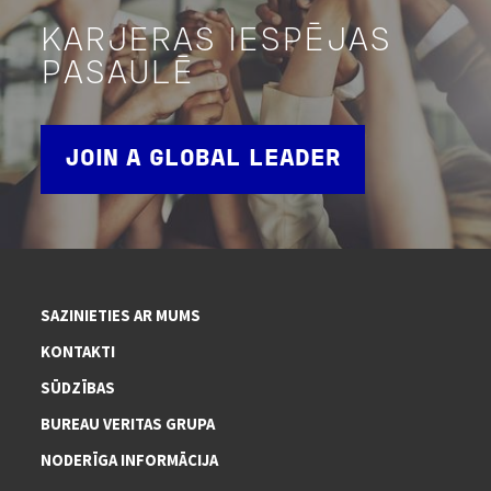
KARJERAS IESPĒJAS
PASAULĒ
JOIN A GLOBAL LEADER
SAZINIETIES AR MUMS
KONTAKTI
SŪDZĪBAS
BUREAU VERITAS GRUPA
NODERĪGA INFORMĀCIJA