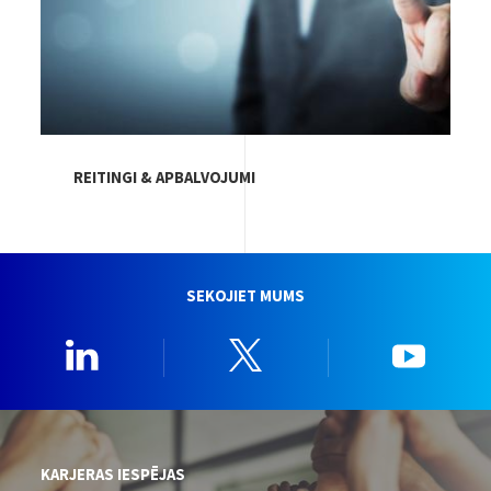
REITINGI & APBALVOJUMI
SEKOJIET MUMS
Linkedin
Twitter
YouTu
KARJERAS IESPĒJAS